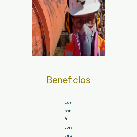
Beneficios
Con
tar
á
con
una