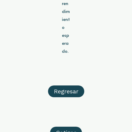
ren
dim
ient
o
esp
era
do.
Regresar