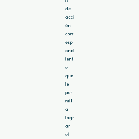
de
acci
ón
corr
esp
ond
ient
e
que
le
per
mit
a
logr
ar
el