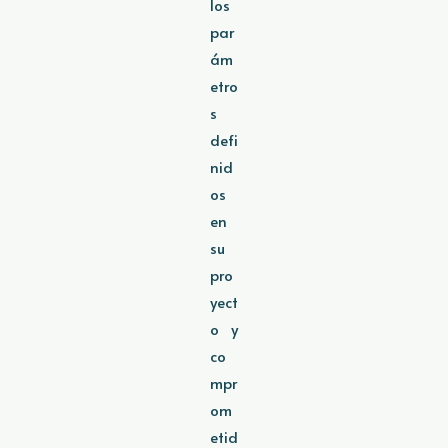
los
par
ám
etro
s
defi
nid
os
en
su
pro
yect
o y
co
mpr
om
etid